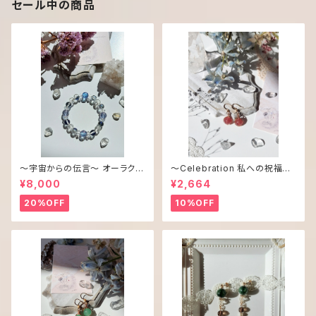
セール中の商品
〜宇宙からの伝言〜 オーラクリ
〜Celebration 私への祝福〜
スタル＆アクアオーラ ブレスレッ
CANDY♡シリーズ ピアス
¥8,000
¥2,664
ト
／イヤリング
20%OFF
10%OFF