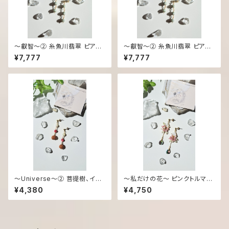
〜叡智～② 糸魚川翡翠 ピアス/
〜叡智～② 糸魚川翡翠 ピアス/
イヤリング
イヤリング
¥7,777
¥7,777
〜Universe～② 菩提樹、イン
〜私だけの花～ ピンクトルマリ
ペリアルロードナイト、マザーオ
ン、シェル、プレナイト ピアス/イ
¥4,380
¥4,750
ブパール ピアス/イヤリング
ヤリング