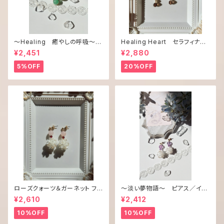
〜Healing 癒やしの呼吸〜
Healing Heart セラフィナイ
CANDY♡シリーズ ピアス／
ト＆スモーキークオーツ
¥2,451
¥2,880
イヤリング
5%OFF
20%OFF
ローズクォーツ＆ガーネット フラ
〜淡い夢物語〜 ピアス／イヤ
ワービーズ☆ ピアス／イヤリ
リング
¥2,610
¥2,412
ング
10%OFF
10%OFF