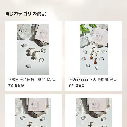
同じカテゴリの商品
〜叡智～① 糸魚川翡翠 ピアス/
〜Universe～① 菩提樹、糸魚
イヤリング
川翡翠、マザーオブパール ピア
¥3,999
¥4,380
ス/イヤリング