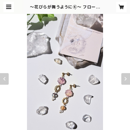
〜花びらが舞うように⑥～ フローラ
イト ピアス/イヤリング | Encourag
e