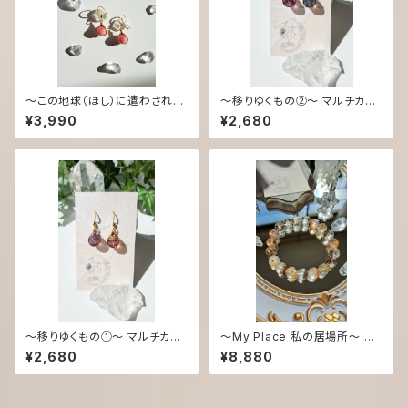
〜この地球（ほし）に遣わされた
〜移りゆくもの②〜 マルチカラ
女神〜 CANDY♡シリーズ イン
ーフローライト CANDY♡シリ
¥3,990
¥2,680
カローズ ピアス／イヤリング
ーズ ピアス／イヤリング
〜移りゆくもの①〜 マルチカラ
〜My Place 私の居場所〜 ガ
ーフローライト CANDY♡シリ
ーデンクオーツ ブレスレット
¥2,680
¥8,880
ーズ ピアス／イヤリング